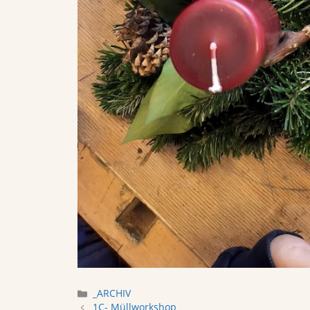
Categories
_ARCHIV
1C- Müllworkshop