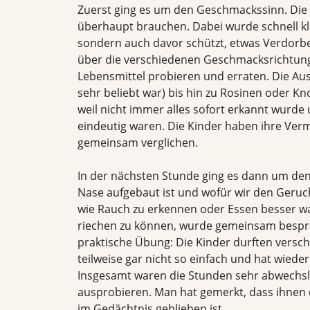
Zuerst ging es um den Geschmackssinn. Die
überhaupt brauchen. Dabei wurde schnell klar
sondern auch davor schützt, etwas Verdorb
über die verschiedenen Geschmacksrichtung
Lebensmittel probieren und erraten. Die Au
sehr beliebt war) bis hin zu Rosinen oder Kn
weil nicht immer alles sofort erkannt wurd
eindeutig waren. Die Kinder haben ihre Ve
gemeinsam verglichen.
In der nächsten Stunde ging es dann um den
Nase aufgebaut ist und wofür wir den Geruc
wie Rauch zu erkennen oder Essen besser wa
riechen zu können, wurde gemeinsam besproc
praktische Übung: Die Kinder durften versc
teilweise gar nicht so einfach und hat wied
Insgesamt waren die Stunden sehr abwechslu
ausprobieren. Man hat gemerkt, dass ihnen 
im Gedächtnis geblieben ist.