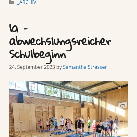
Categories
_ARCHIV
1a –
abwechslungsreicher
Schulbeginn
24. September 2023
by
Samantha Strasser