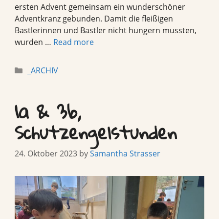
ersten Advent gemeinsam ein wunderschöner
Adventkranz gebunden. Damit die fleißigen
Bastlerinnen und Bastler nicht hungern mussten,
wurden …
Read more
Categories
_ARCHIV
1a & 3b,
Schutzengelstunden
24. Oktober 2023
by
Samantha Strasser