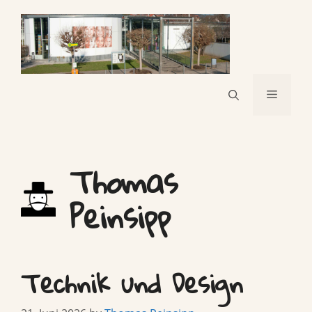
Skip
to
content
Menu
Thomas
Peinsipp
Technik und Design