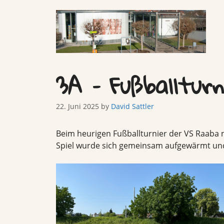
Skip
to
content
3A – Fußballturn
22. Juni 2025
by
David Sattler
Beim heurigen Fußballturnier der VS Raaba n
Spiel wurde sich gemeinsam aufgewärmt und