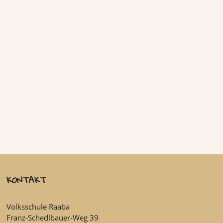
KONTAKT
Volksschule Raaba
Franz-Schedlbauer-Weg 39