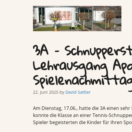
Skip
to
content
3A – Schnuppers
Lehrausgang Ap
Spielenachmitta
22. Juni 2025
by
David Sattler
Am Dienstag, 17.06., hatte die 3A einen sehr
konnte die Klasse an einer Tennis-Schnuppe
Spieler begeisterten die Kinder für ihren Sp