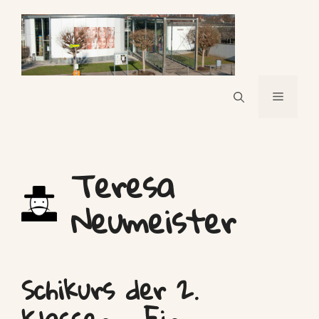
Skip
to
content
Menu
Teresa
Neumeister
Schikurs der 2.