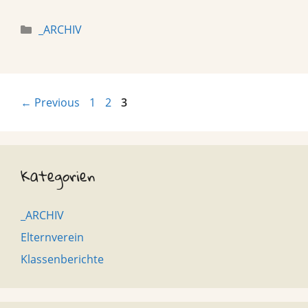
Categories
_ARCHIV
Page
Page
Page
←
Previous
1
2
3
Kategorien
_ARCHIV
Elternverein
Klassenberichte