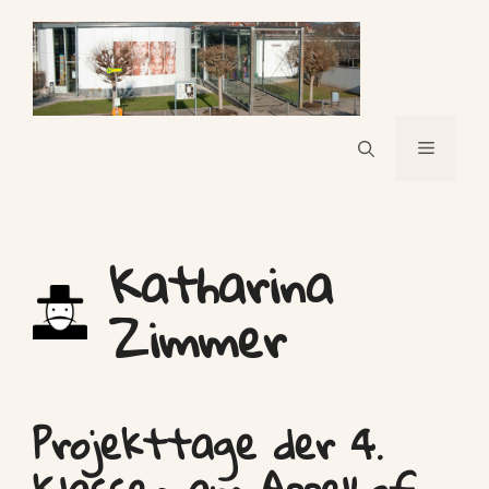
Skip
to
content
Menu
Katharina
Zimmer
Projekttage der 4.