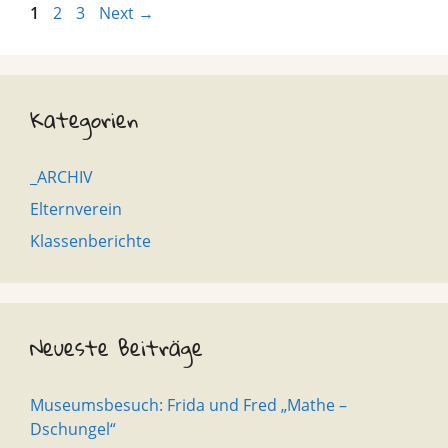
Page
Page
Page
1
2
3
Next
→
Kategorien
_ARCHIV
Elternverein
Klassenberichte
Neueste Beiträge
Museumsbesuch: Frida und Fred „Mathe –
Dschungel“