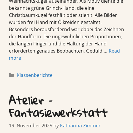
Weihnachtskugel“auseinander. Als Motiv diente die
bekannte grüne Grinch-Hand, die eine
Christbaumkugel festhält oder stiehlt. Alle Bilder
wurden frei Hand mit Ölkreiden gestaltet.
Besonders herausfordernd war dabei das Zeichnen
der Handform. Die ungewöhnlichen Proportionen,
die langen Finger und die Haltung der Hand
erforderten genaues Beobachten, Geduld …
Read
more
Categories
Klassenberichte
Atelier –
Fantasiewerkstatt
19. November 2025
by
Katharina Zimmer