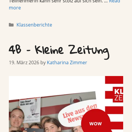
Teilnehmerin kann sehr stolz auf sich sein. …
Read
more
Categories
Klassenberichte
4B – Kleine Zeitung
19. März 2026
by
Katharina Zimmer